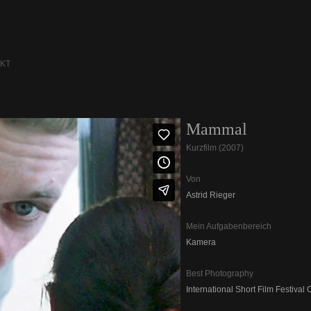
KT
Mammal
Kurzfilm (2007)
Von
Astrid Rieger
Mein Aufgabenbereich
Kamera
Best Photography
International Short Film Festival